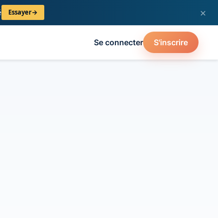
×
é
Essayer
→
Se connecter
S'inscrire