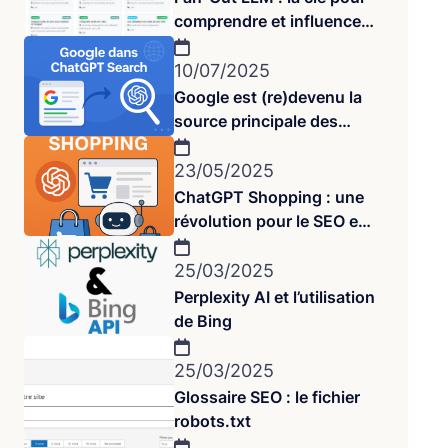
comprendre et influencer
les réponses des IA
10/07/2025
Google est (re)devenu la
source principale des
réponses dans ChatGPT
Search
23/05/2025
ChatGPT Shopping : une
révolution pour le SEO e-
commerce est en marche
25/03/2025
Perplexity AI et l’utilisation
de Bing
25/03/2025
Glossaire SEO : le fichier
robots.txt