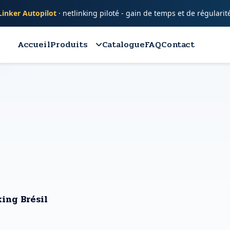
inker Autopilot
· netlinking piloté - gain de temps et de régularit
Accueil
Produits
Catalogue
FAQ
Contact
king Brésil