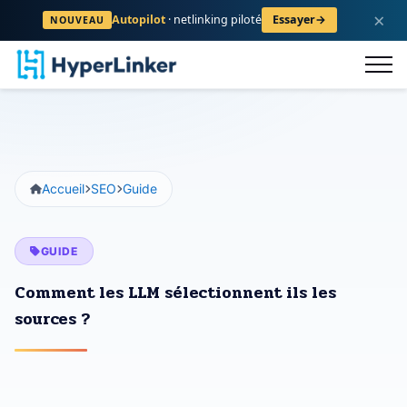
×
Autopilot
· netlinking piloté
Essayer
→
NOUVEAU
logue
FAQ
Contact
S'inscrire
Accueil
SEO
Guide
GUIDE
Comment les LLM sélectionnent ils les
sources ?