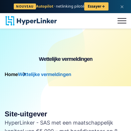
×
Autopilot
· netlinking piloté
Essayer
→
NOUVEAU
logus
FAQ
Contact
Registreren
Wettelijke vermeldingen
Home
Wettelijke vermeldingen
Site-uitgever
HyperLinker - SAS met een maatschappelijk