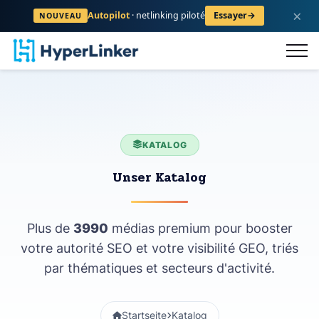
×
Autopilot
· netlinking piloté
Essayer
→
NOUVEAU
atalog
FAQ
Kontakt
Registriere
KATALOG
Unser Katalog
Plus de
3990
médias premium pour booster
votre autorité SEO et votre visibilité GEO, triés
par thématiques et secteurs d'activité.
Startseite
Katalog