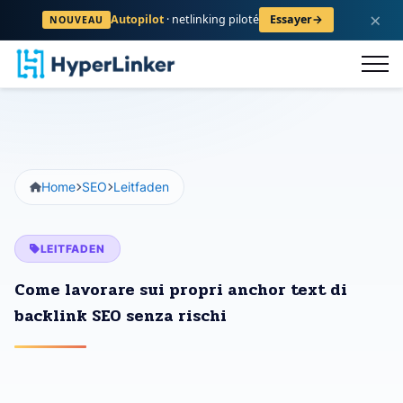
×
Autopilot
· netlinking piloté
Essayer
→
NOUVEAU
go
FAQ
Contatto
Registrati
Home
SEO
Leitfaden
LEITFADEN
Come lavorare sui propri anchor text di
backlink SEO senza rischi