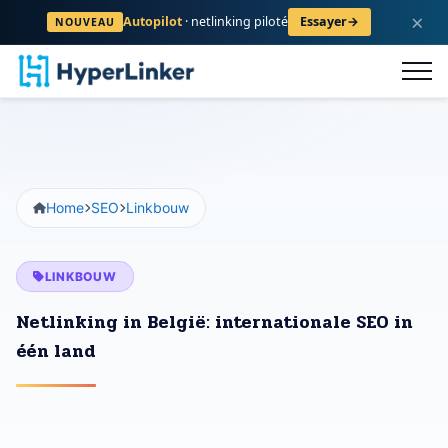
×
Autopilot
· netlinking piloté
Essayer
→
NOUVEAU
logus
FAQ
Contact
Registreren
Home
SEO
Linkbouw
LINKBOUW
Netlinking in België: internationale SEO in
één land