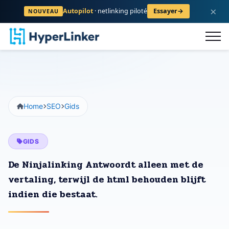
×
Autopilot
· netlinking piloté
Essayer
→
NOUVEAU
logus
FAQ
Contact
Registreren
Home
SEO
Gids
GIDS
De Ninjalinking Antwoordt alleen met de
vertaling, terwijl de html behouden blijft
indien die bestaat.