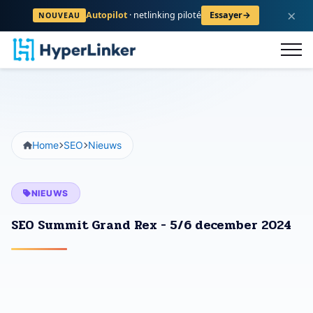
×
Autopilot
· netlinking piloté
Essayer
→
NOUVEAU
logus
FAQ
Contact
Registreren
Home
SEO
Nieuws
NIEUWS
SEO Summit Grand Rex - 5/6 december 2024