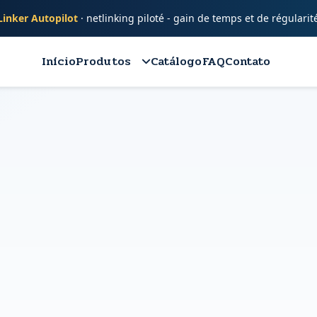
inker Autopilot
· netlinking piloté - gain de temps et de régularit
Início
Produtos
Catálogo
FAQ
Contato