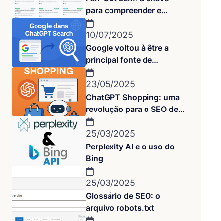
para compreender e
influenciar as respostas
das IAs
10/07/2025
Google voltou à être a
principal fonte de
respostas no ChatGPT
Search
23/05/2025
ChatGPT Shopping: uma
revolução para o SEO de
e-commerce está em
andamento
25/03/2025
Perplexity AI e o uso do
Bing
25/03/2025
Glossário de SEO: o
arquivo robots.txt