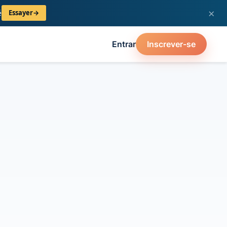
×
é
Essayer
→
Entrar
Inscrever-se