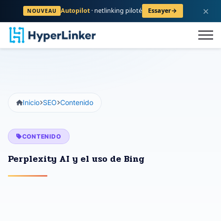
×
Autopilot
· netlinking piloté
Essayer
→
NOUVEAU
Preguntas
logo
Contacto
Regis
Frecuentes
Inicio
SEO
Contenido
CONTENIDO
Perplexity AI y el uso de Bing